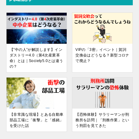
【”中の人”が解説します】イン
VIPの「3密」イベント｜賀詞
ダストリー4.0（第4次産業革
交換会はどうなる？新型コロナ
命）とは｜Society5.0とは違う
で廃止？
の？
【非常識な現場】とある自動車
【恐怖体験】サラリーマンが刑
部品工場に「衝撃」と「感銘」
務所を訪問｜「刑務作業」とい
を受けた話
う刑罰を見てきた