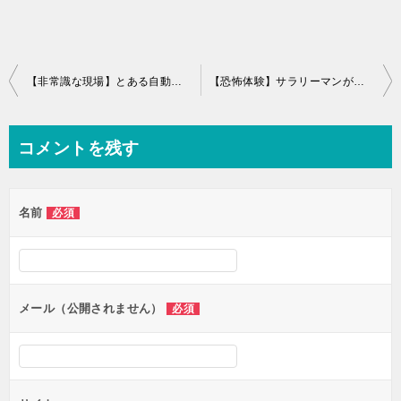
投
【非常識な現場】とある自動車部品工場に「衝撃」と「感銘」を受けた話
【恐怖体験】サラリーマンが刑務所を訪問｜「刑務作業」という刑罰を見てきた
稿
ナ
コメントを残す
ビ
ゲ
名前
必須
ー
シ
ョ
ン
メール（公開されません）
必須