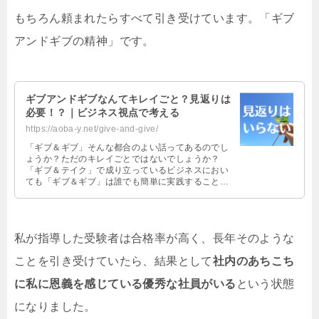
もちろん頼まれたらすべて引き受けています。「ギブ
アンドギブの精神」です。
ギブアンドギブなんてキレイごと？見返りは
必要！？｜ビジネス視点で考える
https://aoba-y.net/give-and-give/
「ギブ＆ギブ」そんな都合のよい話ってあるのでし
ょうか？ただのキレイごとではないでしょうか？
「ギブ＆テイク」で成り立っているビジネスにおい
ても「ギブ＆ギブ」は誰でも簡単に実践することが
できます。 それはあなたの人生を、そしてビジネス
を”必ず”成功に導くことでしょう。
私が指導した受験者は合格率が高く、長年そのような
ことを引き受けていたら、結果として
社内のあちこち
に私に恩義を感じている優秀な社員がいる
という状態
になりました。