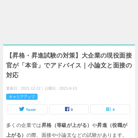
【昇格・昇進試験の対策】大企業の現役面接
官が「本音」でアドバイス｜小論文と面接の
対応
更新日：
2021-12-12
公開日：
2021-6-13
キャリアアップ
Tweet
0
0
多くの企業では
昇格（等級が上がる）
や
昇進（役職が
上がる）
の際、面接や小論文などの試験があります。