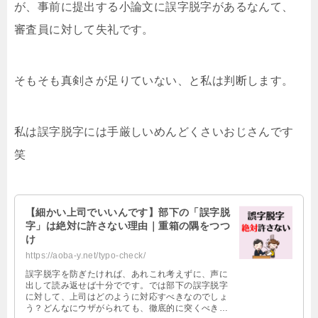
が、事前に提出する小論文に誤字脱字があるなんて、
審査員に対して失礼です。
そもそも真剣さが足りていない、と私は判断します。
私は誤字脱字には手厳しいめんどくさいおじさんです
笑
【細かい上司でいいんです】部下の「誤字脱
字」は絶対に許さない理由｜重箱の隅をつつ
け
https://aoba-y.net/typo-check/
誤字脱字を防ぎたければ、あれこれ考えずに、声に
出して読み返せば十分でです。では部下の誤字脱字
に対して、上司はどのように対応すべきなのでしょ
う？どんなにウザがられても、徹底的に突くべきで