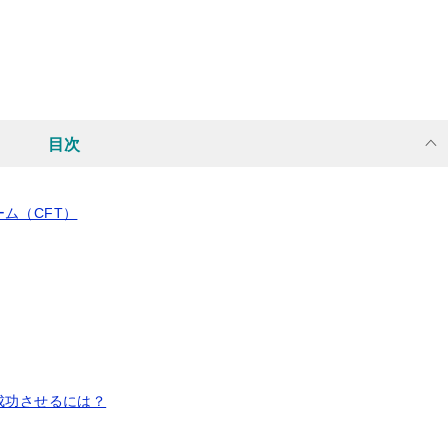
目次
ム（CFT）
成功させるには？