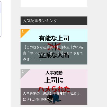
人気記事ランキング
【この続きが超重要！】山本五十六の名
言「やってみせ、言って聞かせてさせて
みせ・・・」
人事異動の【裏話】｜８年間「塩漬け」
にされた管理職の話