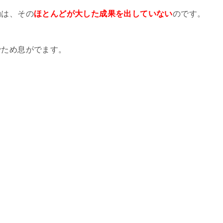
動は、その
ほとんどが大した成果を出していない
のです。
でため息がでます。